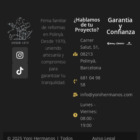
Garantia
¿Hablamos
Firma familiar
de tu
y
de reformas
Proyecto?
Confianza
en Polinyà.
Carrer
Desde 1970,
I
T
Salut, 51,
uniendo
n
i
08213
artesanía y
Polinyà,
s
k
compromiso
Barcelona
para
t
t
garantizar tu
a
o
681 04 98
tranquilidad.
g
k
58
r
info@yonihermanos.com
a
Lunes -
m
Viernes:
08:00 -
19:00
© 2025 Yoni Hermanos | Todos
Aviso Legal